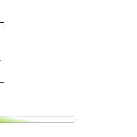
r
bekommen Sie gesunde und
ne Nägel