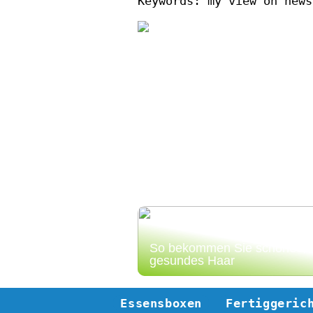
Keywords: my view on news
So bekommen Sie schönes,
gesundes Haar
Essensboxen
Fertiggeric