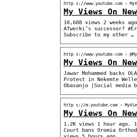
http s://www.youtube.com › MyV
My Views On Ne
10,688 views 2 weeks ago
Afwerki’s successor? #Er
Subscribe to my other …
http s://www.youtube.com › @My
My Views On Ne
Jawar Mohammed backs OLA
Protest in Nekemte Welle
Obasanjo |Social media b
http s://m.youtube.com › MyVi
My Views On Ne
1.2K views 1 hour ago. 1
Court bans Oromia Orthod
views 5 hours ago.