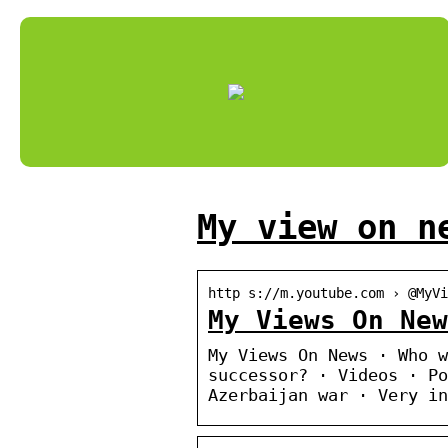
My view on n
http s://m.youtube.com › @MyVi
My Views On Ne
My Views On News · Who w
successor? · Videos · Po
Azerbaijan war · Very in