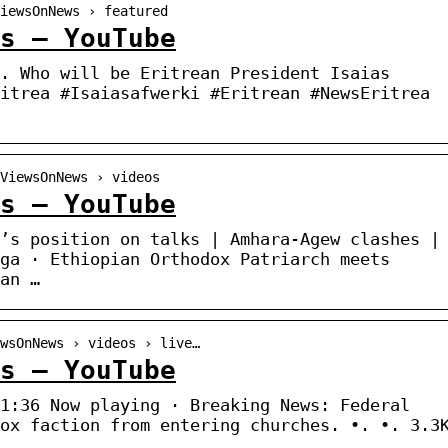
iewsOnNews › featured
ws – YouTube
. Who will be Eritrean President Isaias
itrea #Isaiasafwerki #Eritrean #NewsEritrea
ViewsOnNews › videos
ws – YouTube
’s position on talks | Amhara-Agew clashes |
ga · Ethiopian Orthodox Patriarch meets
an …
ewsOnNews › videos › live…
ws – YouTube
1:36 Now playing · Breaking News: Federal
ox faction from entering churches. •. •. 3.3