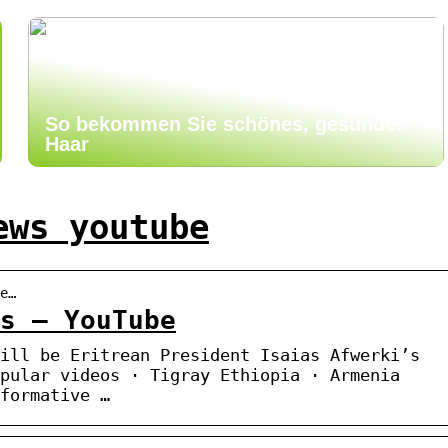
So bekommen Sie schönes, gesundes
Haar
ews youtube
e…
ws – YouTube
ill be Eritrean President Isaias Afwerki’s
pular videos · Tigray Ethiopia · Armenia
formative …