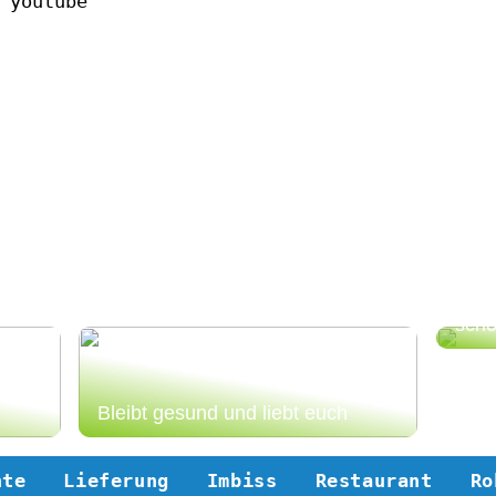
 youtube
So 
schö
Bleibt gesund und liebt euch
hte
Lieferung
Imbiss
Restaurant
Ro