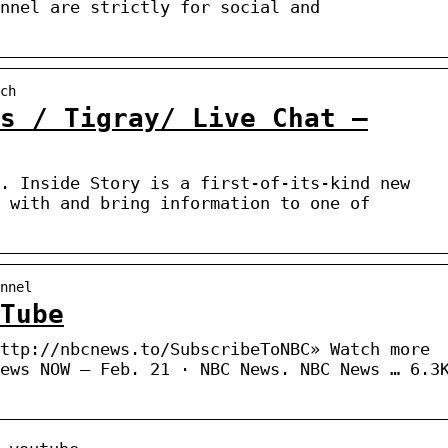
nnel are strictly for social and
ch
s / Tigray/ Live Chat –
. Inside Story is a first-of-its-kind new
 with and bring information to one of
nnel
Tube
ttp://nbcnews.to/SubscribeToNBC» Watch more
ews NOW – Feb. 21 · NBC News. NBC News … 6.3