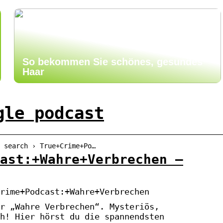
So bekommen Sie schönes, gesundes
Haar
gle podcast
 search › True+Crime+Po…
ast:+Wahre+Verbrechen –
rime+Podcast:+Wahre+Verbrechen
r „Wahre Verbrechen“. Mysteriös,
h! Hier hörst du die spannendsten