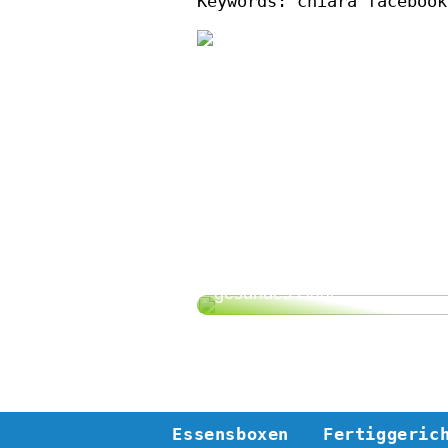
Keywords: chiara facebook
So bekommen Sie schönes,
gesundes Haar
Essensboxen
Fertiggeric