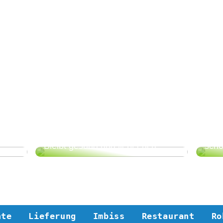
So 
Bleibt gesund und liebt euch
schö
hte
Lieferung
Imbiss
Restaurant
Ro